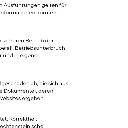
en Ausführungen gelten für
 Informationen abrufen,
 sicheren Betrieb der
befall, Betriebsunterbruch
r und in eigener
lgeschäden ab, die sich aus
ene Dokumente), deren
Websites ergeben.
ät, Korrektheit,
iechtensteinische